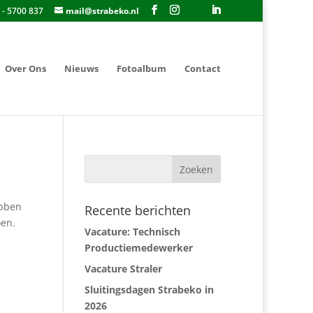
 - 5700 837
mail@strabeko.nl
Over Ons
Nieuws
Fotoalbum
Contact
ebben
Recente berichten
oen.
Vacature: Technisch
Productiemedewerker
Vacature Straler
Sluitingsdagen Strabeko in
2026